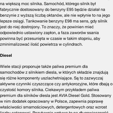
na większą moc silnika. Samochód, którego silnik był
fabrycznie dostosowany do benzyny E95 będzie działał na
benzynie z wyższą liczbą oktanów, ale nie wpłynie to na jego
lepsze osiągi. Tankowanie benzyny E98 ma sens, gdy silnik
jest do niej dostrojony. To znaczy, że powinien mieć
odpowiednio ustawiony zapłon, a faza zaworów ssania
powinna być przesunięta w czasie w takim stopniu, aby
zminimalizować ilość powietrza w cylindrach.
Diesel
Wiele stacji proponuje także paliwa premium dla
samochodów z silnikiem diesla, w których składzie znajdują
się różne komponenty uszlachetniające. Są to zazwyczaj
aktywne czynniki czyszczące czy antykorozyjne, które dbają o
czystość komory silnika. Ciekawym przykładem paliwa
premium dla silników diesla jest AVIA Diesel Gold. Stosowany
w nim dodatek opracowany w Polsce, zapewnia poprawę
właściwości smarnościowych, detergentowych oraz wzrost
liczby cetanowej. Pozytywnie wpływa to na długowieczność