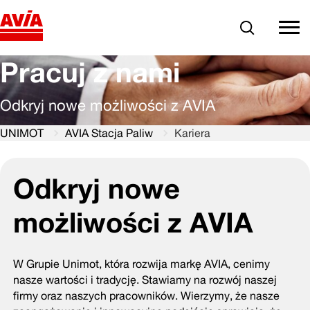
Szukaj
comm
Pracuj z nami
Odkryj nowe możliwości z AVIA
UNIMOT
AVIA Stacja Paliw
Kariera
Odkryj nowe
możliwości z AVIA
W Grupie Unimot, która rozwija markę AVIA, cenimy
nasze wartości i tradycję. Stawiamy na rozwój naszej
firmy oraz naszych pracowników. Wierzymy, że nasze