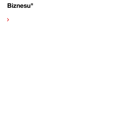
Biznesu"
alej