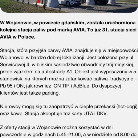
W Wojanowie, w powiecie gdańskim, została uruchomiona
kolejna stacja paliw pod marką AVIA. To już 31. stacja sieci
AVIA w Polsce.
Stacja, która przyjęła barwy AVIA, znajduje się w miejscowości
Wojanowo, w bardzo dobrej lokalizacji. Jest położona przy ul.
Serwisowej 4, w bliskim sąsiedztwie obwodnicy trójmiejskiej,
przed wjazdem na autostradę A1. Obiekt jest wyposażony w 5
stanowisk, na których można zatankować paliwa tradycyjne –
Pb 95 i ON, jak również ON TIR i AdBlue. Do dyspozycji
klientów jest także parking.
Kierowcy mogą się tu zaopatrzyć w ciepłe przekąski (hot-dogi)
oraz kawę. Stacja akceptuje też karty UTA i DKV.
Z oferty stacji w Wojanowie można korzystać w dni
powszednie w godzinach 5.45-21.00, a w niedziele od 8.00 do