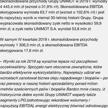
Skonsolidowane przychody Grupy UNIMOT w 2019 r. wyniosły
4 445,4 mln zł (wzrost o 31,9% r/r). Skonsolidowana EBITDA
skorygowana wyniosła 63,7 mln zł (wzrost o 102,6% r/r) i jest
to najwyższy wynik w niemal 30-letniej historii Grupy. Grupa
wypracowała skonsolidowany zysk netto w wysokości 59,9
mln zł, a zysk netto UNIMOT S.A. wyniósł 53,8 mln zł.
W samym IV kwartale 2019 r. skonsolidowane przychody
wyniosły 1 306,3 mln zł, a skonsolidowana EBITDA
skorygowana 17,6 mln zł.
–
Wyniki za rok 2019 są wyraźnie lepsze niż początkowo
oczekiwaliśmy. Sprzyjało nam otoczenie zewnętrzne, które
bardzo efektywnie wykorzystaliśmy. Największy udział we
wzrostach zanotował biznes oleju napędowego i biopaliw – po
raz pierwszy w naszej historii sprzedaliśmy ponad milion
metrów sześciennych paliw i biopaliw Bardzo mnie cieszy, iż
historycznie dobre wyniki Grupy UNIMOT wsparły także
segmenty LPG (odnotowując rekordowe wolumeny i
najwyższą EBITDA), energii elektrycznej (również odnotowując