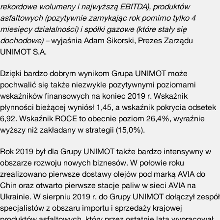
rekordowe wolumeny i najwyższą EBITDA), produktów
asfaltowych (pozytywnie zamykając rok pomimo tylko 4
miesięcy działalności) i spółki gazowe (które stały się
dochodowe) –
wyjaśnia Adam Sikorski, Prezes Zarządu
UNIMOT S.A.
Dzięki bardzo dobrym wynikom Grupa UNIMOT może
pochwalić się także niezwykle pozytywnymi poziomami
wskaźników finansowych na koniec 2019 r. Wskaźnik
płynności bieżącej wyniósł 1,45, a wskaźnik pokrycia odsetek
6,92. Wskaźnik ROCE to obecnie poziom 26,4%, wyraźnie
wyższy niż zakładany w strategii (15,0%).
Rok 2019 był dla Grupy UNIMOT także bardzo intensywny w
obszarze rozwoju nowych biznesów. W połowie roku
zrealizowano pierwsze dostawy olejów pod marką AVIA do
Chin oraz otwarto pierwsze stacje paliw w sieci AVIA na
Ukrainie. W sierpniu 2019 r. do Grupy UNIMOT dołączył zespół
specjalistów z obszaru importu i sprzedaży krajowej
produktów asfaltowych, który przez ostatnie lata wypracował