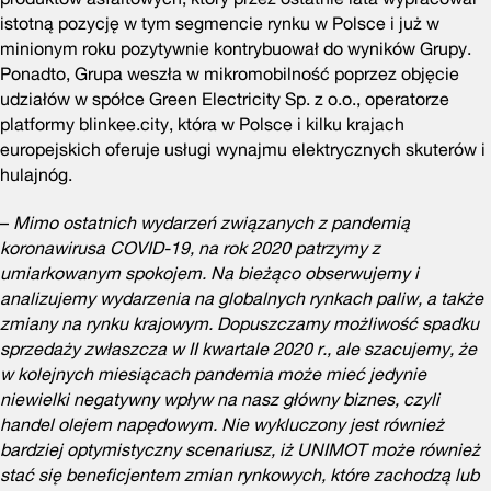
istotną pozycję w tym segmencie rynku w Polsce i już w
minionym roku pozytywnie kontrybuował do wyników Grupy.
Ponadto, Grupa weszła w mikromobilność poprzez objęcie
udziałów w spółce Green Electricity Sp. z o.o., operatorze
platformy blinkee.city, która w Polsce i kilku krajach
europejskich oferuje usługi wynajmu elektrycznych skuterów i
hulajnóg.
–
Mimo ostatnich wydarzeń związanych z pandemią
koronawirusa COVID-19, na rok 2020 patrzymy z
umiarkowanym spokojem. Na bieżąco obserwujemy i
analizujemy wydarzenia na globalnych rynkach paliw, a także
zmiany na rynku krajowym. Dopuszczamy możliwość spadku
sprzedaży zwłaszcza w II kwartale 2020 r., ale szacujemy, że
w kolejnych miesiącach pandemia może mieć jedynie
niewielki negatywny wpływ na nasz główny biznes, czyli
handel olejem napędowym. Nie wykluczony jest również
bardziej optymistyczny scenariusz, iż UNIMOT może również
stać się beneficjentem zmian rynkowych, które zachodzą lub