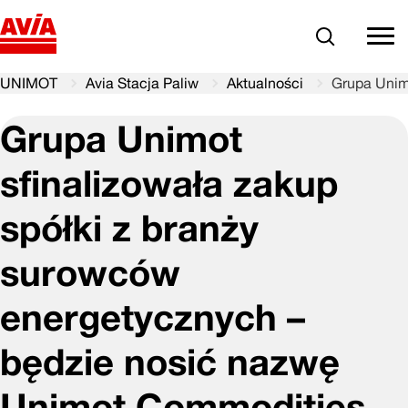
Szukaj
comm
UNIMOT
Avia Stacja Paliw
Aktualności
Grupa Unim
Grupa Unimot
sfinalizowała zakup
spółki z branży
surowców
energetycznych –
będzie nosić nazwę
Unimot Commodities