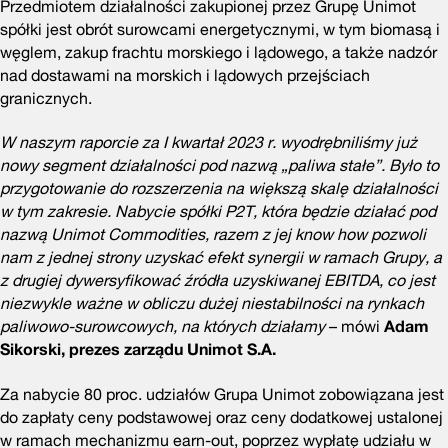
Przedmiotem działalności zakupionej przez Grupę Unimot
spółki jest obrót surowcami energetycznymi, w tym biomasą i
węglem, zakup frachtu morskiego i lądowego, a także nadzór
nad dostawami na morskich i lądowych przejściach
granicznych.
W naszym raporcie za I kwartał 2023 r. wyodrębniliśmy już
nowy segment działalności pod nazwą
„
paliwa stałe
”
. Było to
przygotowanie do rozszerzenia na większą skalę działalności
w tym zakresie. Nabycie spółki P2T, która będzie działać pod
nazwą Unimot Commodities, razem z jej know how pozwoli
nam z jednej strony uzyskać efekt synergii w ramach Grupy, a
z drugiej dywersyfikować źródła uzyskiwanej EBITDA, co jest
niezwykle ważne w obliczu dużej niestabilności na rynkach
paliwowo-surowcowych, na których działamy
– mówi
Adam
Sikorski, prezes zarządu Unimot S.A.
Za nabycie 80 proc. udziałów Grupa Unimot zobowiązana jest
do zapłaty ceny podstawowej oraz ceny dodatkowej ustalonej
w ramach mechanizmu earn-out, poprzez wypłatę udziału w