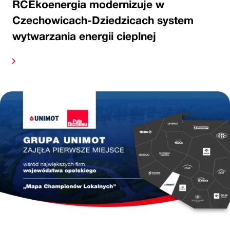
RCEkoenergia modernizuje w
Czechowicach-Dziedzicach system
wytwarzania energii cieplnej
alej