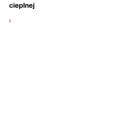
cieplnej
Czytaj
dalej