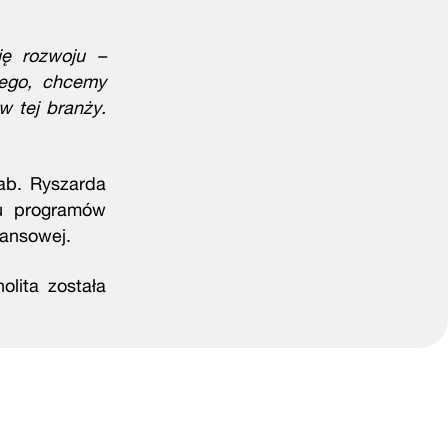
ję rozwoju –
nego, chcemy
w tej branży.
ab. Ryszarda
lu programów
nansowej.
lita została