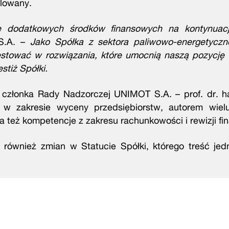
ulowany.
ie dodatkowych środków finansowych na kontynuac
S.A. –
Jako Spółka z sektora paliwowo-energetycz
westować w rozwiązania, które umocnią naszą pozycję 
stiż Spółki.
członka Rady Nadzorczej UNIMOT S.A. – prof. dr. h
tą w zakresie wyceny przedsiębiorstw, autorem wie
da też kompetencje z zakresu rachunkowości i rewizji fi
wnież zmian w Statucie Spółki, którego treść jedno