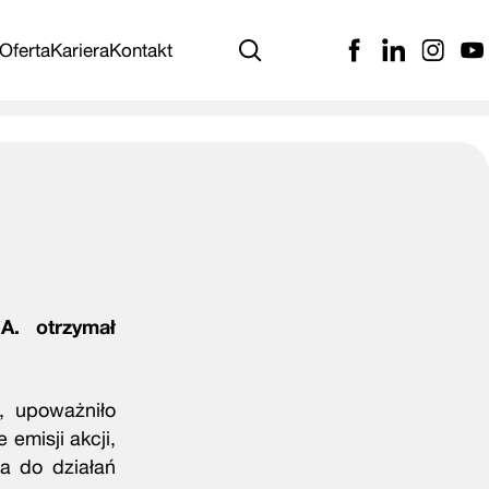
Facebook - Zo
Linkedin -
Instagr
You
Oferta
Kariera
Kontakt
Szukaj
A. otrzymał
, upoważniło
emisji akcji,
a do działań