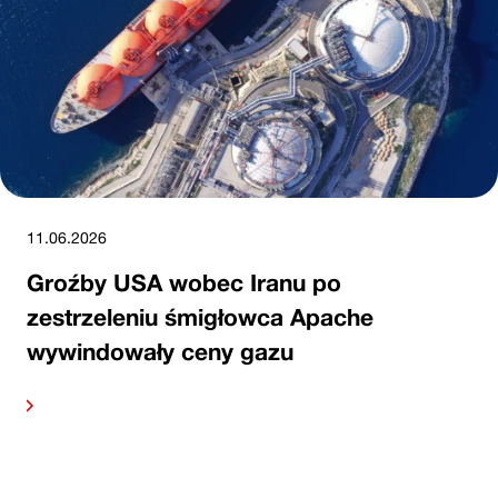
11.06.2026
Groźby USA wobec Iranu po
zestrzeleniu śmigłowca Apache
wywindowały ceny gazu
alej