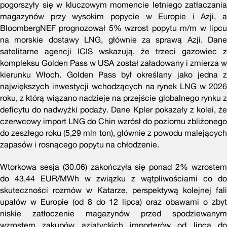
pogorszyły się w kluczowym momencie letniego zatłaczania
magazynów przy wysokim popycie w Europie i Azji, a
BloombergNEF prognozował 5% wzrost popytu m/m w lipcu
na morskie dostawy LNG, głównie za sprawą Azji. Dane
satelitarne agencji ICIS wskazują, że trzeci gazowiec z
kompleksu Golden Pass w USA został załadowany i zmierza w
kierunku Włoch. Golden Pass był określany jako jedna z
największych inwestycji wchodzących na rynek LNG w 2026
roku, z którą wiązano nadzieje na przejście globalnego rynku z
deficytu do nadwyżki podaży. Dane Kpler pokazały z kolei, że
czerwcowy import LNG do Chin wzrósł do poziomu zbliżonego
do zeszłego roku (5,29 mln ton), głównie z powodu malejących
zapasów i rosnącego popytu na chłodzenie.
Wtorkowa sesja (30.06) zakończyła się ponad 2% wzrostem
do 43,44 EUR/MWh w związku z wątpliwościami co do
skuteczności rozmów w Katarze, perspektywą kolejnej fali
upałów w Europie (od 8 do 12 lipca) oraz obawami o zbyt
niskie zatłoczenie magazynów przed spodziewanym
wzrostem zakupów azjatyckich importerów od lipca do