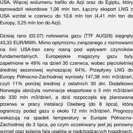
USA. Więcej wolumenu trafiło do Azji oraz do Egiptu, który
sprowadził rekordowe 1,06 mln ton. Łączny eksport LNG z
USA wzrósł w czerwcu do 10,6 mln ton (4,41 mln ton do
Europy, 3,25 mln ton do Azji).
Dzisiaj rano (02.07) notowania gazu (TTF AUG26) sięgnęły
43,33 EUR/MWh. Mimo optymizmu związanego z rozmowami
na linii USA-Iran ceny rosną pod wpływem czynników
fundamentalnych. Europejskie magazyny gazu były
zapełnione w 49% na dzień 30 czerwca, wobec pięcioletniej
średniej sezonowej wynoszącej 64%. Przepływy LNG do
Europy Północno-Zachodniej wyniosły 147,38 mln m3/dzień,
czyli 11% poniżej średniej z ostatnich 30 dni. Dodatkowo
Norwegia obniżyła nominacje eksportowe o 5 mln m3/dzień
do 330 mln m3/dzień, a dziś rozpoczęła się planowana
przerwa w pracy instalacji Oseberg (do 8 lipca), która
ograniczy podaż gazu o około 12 mln m3/dzień. Prognozy
wskazują na spadek temperatury w Europie Północno-
Zachodniej do 3 lipca, po czym oczekiwany jest jej ponowny
wzrost oraz kolejna fala upałów w nadchodzących tygodniach.