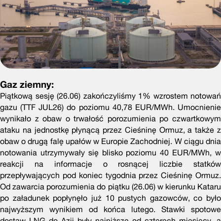
Gaz ziemny:
Piątkową sesję (26.06) zakończyliśmy 1% wzrostem notowań
gazu (TTF JUL26) do poziomu 40,78 EUR/MWh. Umocnienie
wynikało z obaw o trwałość porozumienia po czwartkowym
ataku na jednostkę płynącą przez Cieśninę Ormuz, a także z
obaw o drugą falę upałów w Europie Zachodniej. W ciągu dnia
notowania utrzymywały się blisko poziomu 40 EUR/MWh, w
reakcji na informacje o rosnącej liczbie statków
przepływających pod koniec tygodnia przez Cieśninę Ormuz.
Od zawarcia porozumienia do piątku (26.06) w kierunku Kataru
po załadunek popłynęło już 10 pustych gazowców, co było
najwyższym wynikiem od końca lutego. Stawki spotowe
dostaw LNG do Azji były najniższe od czterech miesięcy, a