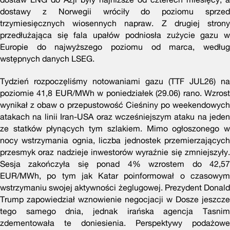
dostawy z Norwegii wróciły do poziomu sprzed
trzymiesięcznych wiosennych napraw. Z drugiej strony
przedłużająca się fala upałów podniosła zużycie gazu w
Europie do najwyższego poziomu od marca, według
wstępnych danych LSEG.
Tydzień rozpoczęliśmy notowaniami gazu (TTF JUL26) na
poziomie 41,8 EUR/MWh w poniedziałek (29.06) rano. Wzrost
wynikał z obaw o przepustowość Cieśniny po weekendowych
atakach na linii Iran-USA oraz wcześniejszym ataku na jeden
ze statków płynących tym szlakiem. Mimo ogłoszonego w
nocy wstrzymania ognia, liczba jednostek przemierzających
przesmyk oraz nadzieje inwestorów wyraźnie się zmniejszyły.
Sesja zakończyła się ponad 4% wzrostem do 42,57
EUR/MWh, po tym jak Katar poinformował o czasowym
wstrzymaniu swojej aktywności żeglugowej. Prezydent Donald
Trump zapowiedział wznowienie negocjacji w Dosze jeszcze
tego samego dnia, jednak irańska agencja Tasnim
zdementowała te doniesienia. Perspektywy podażowe