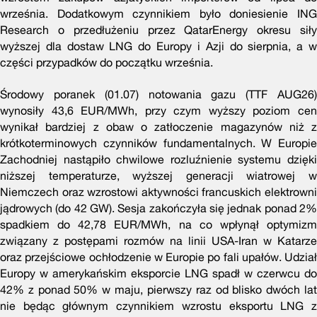
września. Dodatkowym czynnikiem było doniesienie ING
Research o przedłużeniu przez QatarEnergy okresu siły
wyższej dla dostaw LNG do Europy i Azji do sierpnia, a w
części przypadków do początku września.
Środowy poranek (01.07) notowania gazu (TTF AUG26)
wynosiły 43,6 EUR/MWh, przy czym wyższy poziom cen
wynikał bardziej z obaw o zatłoczenie magazynów niż z
krótkoterminowych czynników fundamentalnych. W Europie
Zachodniej nastąpiło chwilowe rozluźnienie systemu dzięki
niższej temperaturze, wyższej generacji wiatrowej w
Niemczech oraz wzrostowi aktywności francuskich elektrowni
jądrowych (do 42 GW). Sesja zakończyła się jednak ponad 2%
spadkiem do 42,78 EUR/MWh, na co wpłynął optymizm
związany z postępami rozmów na linii USA-Iran w Katarze
oraz przejściowe ochłodzenie w Europie po fali upałów. Udział
Europy w amerykańskim eksporcie LNG spadł w czerwcu do
42% z ponad 50% w maju, pierwszy raz od blisko dwóch lat
nie będąc głównym czynnikiem wzrostu eksportu LNG z