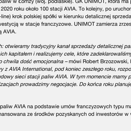
paliw w Łomży (woj. podlaskie). GK UNIMOT, która ma
020 roku około 100 stacji AVIA. To kolejny, po urucho
line) krok polskiej spółki w kierunku detalicznej sprzed
nwestycją w stacje franczyzowe. UNIMOT zamierza zrze
ą AVIA.
otwieramy tradycyjny kanał sprzedaży detalicznej pal
h kapitałem i realizujemy cele, które zadeklarowaliśm
to chwila dość emocjonalna –
mówi Robert Brzozowski, 
 AVIA International, pod koniec zeszłego roku, rozp
dowy sieci stacji paliw AVIA. W tym momencie mamy 
kalizacjach prowadzimy negocjacje. Do końca roku planu
 paliw AVIA na podstawie umów franczyzowych typu m
 sfinansowana ze środków pozyskanych od inwestorów w