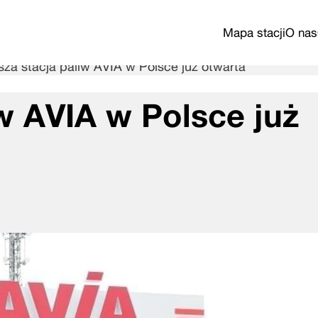
Mapa stacji
O nas
sza stacja paliw AVIA w Polsce już otwarta
w AVIA w Polsce już