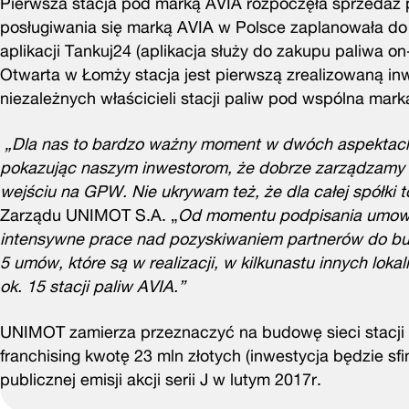
Pierwsza stacja pod marką AVIA rozpoczęła sprzedaż 
posługiwania się marką AVIA w Polsce zaplanowała do 2
aplikacji Tankuj24 (aplikacja służy do zakupu paliwa on-
Otwarta w Łomży stacja jest pierwszą zrealizowaną i
niezależnych właścicieli stacji paliw pod wspólna mark
„Dla nas to bardzo ważny moment w dwóch aspektach: 
pokazując naszym inwestorom, że dobrze zarządzamy ic
wejściu na GPW. Nie ukrywam też, że dla całej spółki 
Zarządu UNIMOT S.A. „
Od momentu podpisania umowy z
intensywne prace nad pozyskiwaniem partnerów do bu
5 umów, które są w realizacji, w kilkunastu innych lo
ok. 15 stacji paliw AVIA.”
UNIMOT zamierza przeznaczyć na budowę sieci stacji
franchising kwotę 23 mln złotych (inwestycja będzie
publicznej emisji akcji serii J w lutym 2017r.