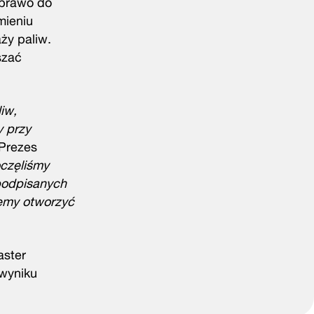
 prawo do
mieniu
aży paliw.
szać
iw,
y przy
Prezes
oczęliśmy
podpisanych
jemy otworzyć
aster
 wyniku