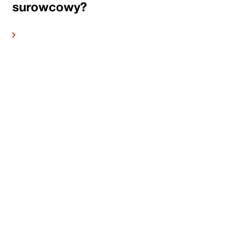
surowcowy?
alej
Czytaj 