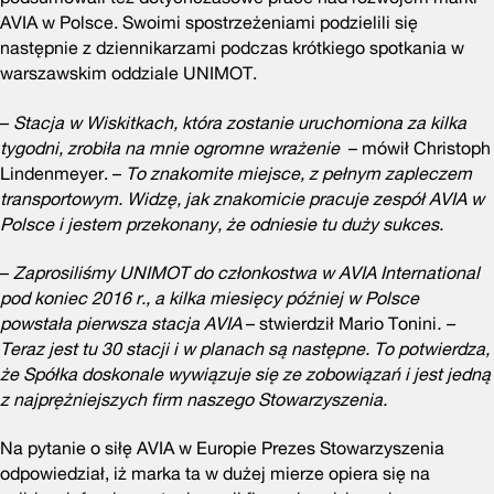
AVIA w Polsce. Swoimi spostrzeżeniami podzielili się
następnie z dziennikarzami podczas krótkiego spotkania w
warszawskim oddziale UNIMOT.
–
Stacja w Wiskitkach, która zostanie uruchomiona za kilka
tygodni, zrobiła na mnie ogromne wrażenie
– mówił Christoph
Lindenmeyer. –
To znakomite miejsce, z pełnym zapleczem
transportowym. Widzę, jak znakomicie pracuje zespół AVIA w
Polsce i jestem przekonany, że odniesie tu duży sukces.
–
Zaprosiliśmy UNIMOT do członkostwa w AVIA International
pod koniec 2016 r., a kilka miesięcy później w Polsce
powstała pierwsza stacja AVIA
– stwierdził Mario Tonini
. –
Teraz jest tu 30 stacji i w planach są następne. To potwierdza,
że Spółka doskonale wywiązuje się ze zobowiązań i jest jedną
z najprężniejszych firm naszego Stowarzyszenia.
Na pytanie o siłę AVIA w Europie Prezes Stowarzyszenia
odpowiedział, iż marka ta w dużej mierze opiera się na