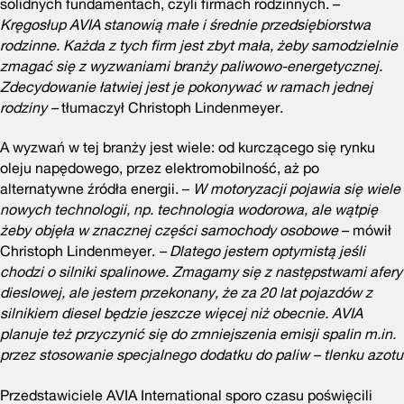
solidnych fundamentach, czyli firmach rodzinnych. –
Kręgosłup AVIA stanowią małe i średnie przedsiębiorstwa
rodzinne. Każda z tych firm jest zbyt mała, żeby samodzielnie
zmagać się z wyzwaniami branży paliwowo-energetycznej.
Zdecydowanie łatwiej jest je pokonywać w ramach jednej
rodziny –
tłumaczył Christoph Lindenmeyer.
A wyzwań w tej branży jest wiele: od kurczącego się rynku
oleju napędowego, przez elektromobilność, aż po
alternatywne źródła energii. –
W motoryzacji pojawia się wiele
nowych technologii, np. technologia wodorowa, ale wątpię
żeby objęła w znacznej części samochody osobowe
– mówił
Christoph Lindenmeyer.
– Dlatego jestem optymistą jeśli
chodzi o silniki spalinowe. Zmagamy się z następstwami afery
dieslowej, ale jestem przekonany, że za 20 lat pojazdów z
silnikiem diesel będzie jeszcze więcej niż obecnie. AVIA
planuje też przyczynić się do zmniejszenia emisji spalin m.in.
przez stosowanie specjalnego dodatku do paliw – tlenku azotu
Przedstawiciele AVIA International sporo czasu poświęcili