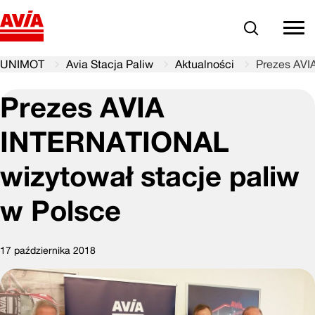
Szukaj
comm
UNIMOT
Avia Stacja Paliw
Aktualności
Prezes AVI
Prezes AVIA
INTERNATIONAL
wizytował stacje paliw
w Polsce
17 października 2018