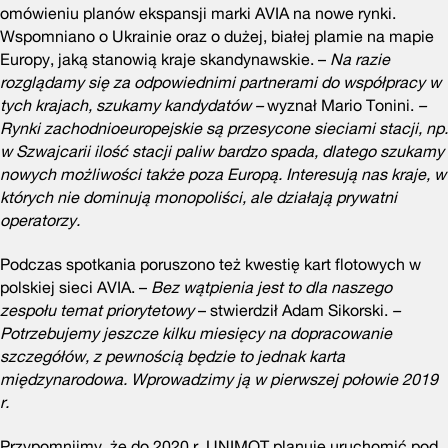
omówieniu planów ekspansji marki AVIA na nowe rynki.
Wspomniano o Ukrainie oraz o dużej, białej plamie na mapie
Europy, jaką stanowią kraje skandynawskie. –
Na razie
rozglądamy się za odpowiednimi partnerami do współpracy w
tych krajach, szukamy kandydatów –
wyznał Mario Tonini.
–
Rynki zachodnioeuropejskie są przesycone sieciami stacji, np.
w Szwajcarii ilość stacji paliw bardzo spada, dlatego szukamy
nowych możliwości także poza Europą. Interesują nas kraje, w
których nie dominują monopoliści, ale działają prywatni
operatorzy.
Podczas spotkania poruszono też kwestię kart flotowych w
polskiej sieci AVIA. –
Bez wątpienia jest to dla naszego
zespołu temat priorytetowy
– stwierdził Adam Sikorski.
–
Potrzebujemy jeszcze kilku miesięcy na dopracowanie
szczegółów, z pewnością będzie to jednak karta
międzynarodowa. Wprowadzimy ją w pierwszej połowie 2019
r.
Przypomnijmy, że do 2020 r. UNIMOT planuje uruchomić pod