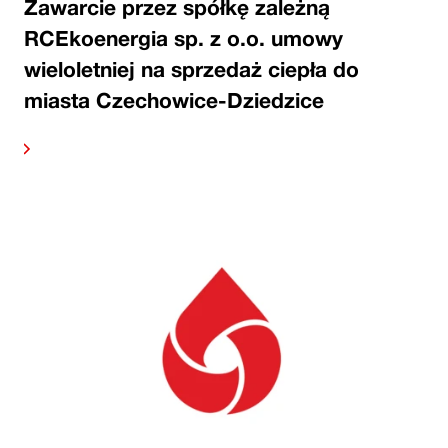
Zawarcie przez spółkę zależną
RCEkoenergia sp. z o.o. umowy
wieloletniej na sprzedaż ciepła do
miasta Czechowice-Dziedzice
alej