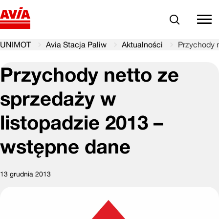
Szukaj
comm
UNIMOT
Avia Stacja Paliw
Aktualności
Przychody n
Przychody netto ze
sprzedaży w
listopadzie 2013 –
wstępne dane
13 grudnia 2013