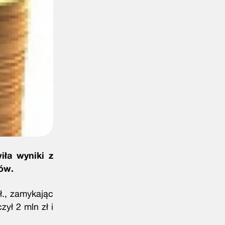
iła wyniki z
ów.
ł., zamykając
ył 2 mln zł i