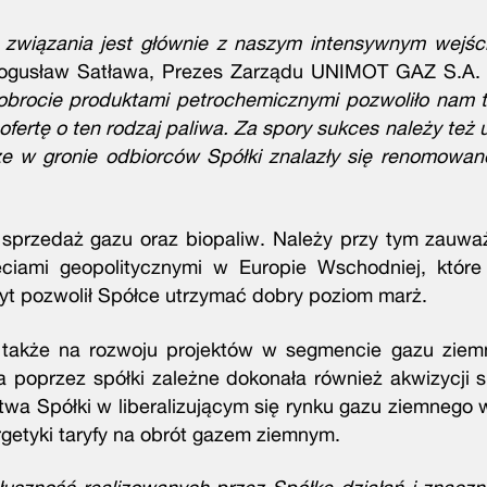
związania jest głównie z naszym intensywnym wejśc
ogusław Satława, Prezes Zarządu UNIMOT GAZ S.A.
ocie produktami petrochemicznymi pozwoliło nam tr
rtę o ten rodzaj paliwa. Za spory sukces należy też u
ze w gronie odbiorców Spółki znalazły się renomowan
 sprzedaż gazu oraz biopaliw. Należy przy tym zauwa
iami geopolitycznymi w Europie Wschodniej, które
t pozwolił Spółce utrzymać dobry poziom marż.
także na rozwoju projektów w segmencie gazu ziem
a poprzez spółki zależne dokonała również akwizycji s
a Spółki w liberalizującym się rynku gazu ziemnego 
rgetyki taryfy na obrót gazem ziemnym.