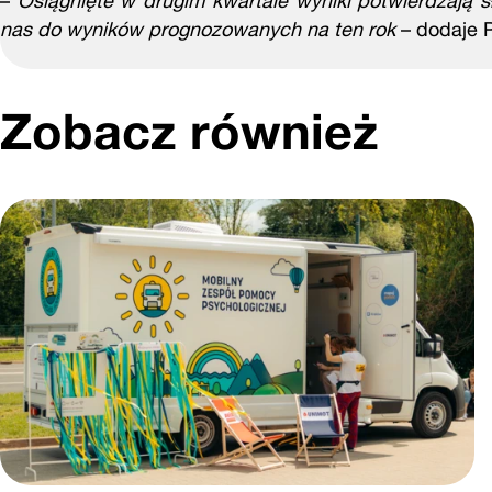
–
Osiągnięte w drugim kwartale wyniki potwierdzają s
nas do wyników prognozowanych na ten rok
– dodaje 
Zobacz również