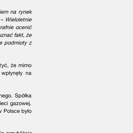
iem na rynek
– Wieloletnie
afnie ocenić
znać fakt, że
e podmioty z
żyć, że mimo
 wpłynęły na
nego. Spółka
ieci gazowej.
w Polsce było