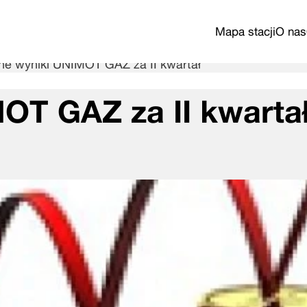
Mapa stacji
O nas
ne wyniki UNIMOT GAZ za II kwartał
OT GAZ za II kwarta