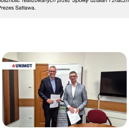
łuszność realizowanych przez Spółkę działań i znaczni
Prezes Satława.