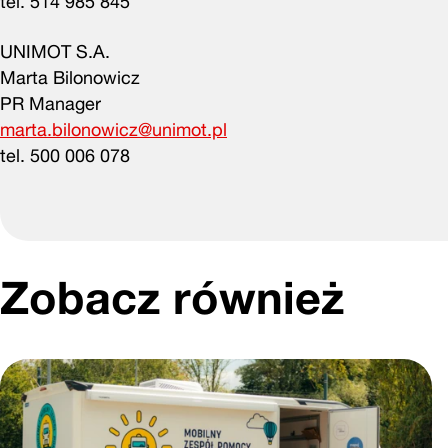
tel. 514 985 845
UNIMOT S.A.
Marta Bilonowicz
PR Manager
marta.bilonowicz@unimot.pl
tel. 500 006 078
Zobacz również