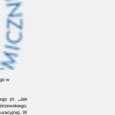
ego w
ego pt. „Jak
hórzewskiego.
uracyjna)
.
W