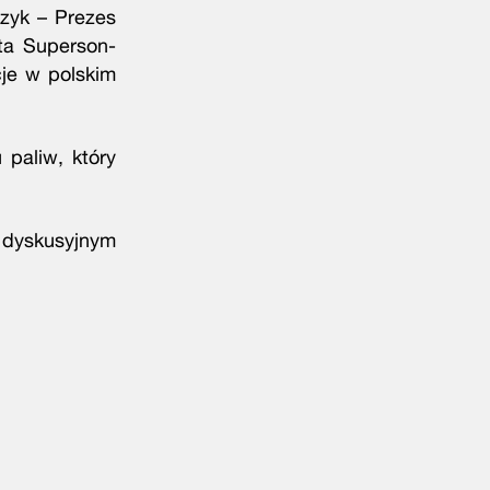
czyk – Prezes
ta Superson-
cje w polskim
paliw, który
 dyskusyjnym