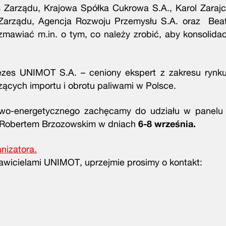
s Zarządu, Krajowa Spółka Cukrowa S.A., Karol Zaraj
 Zarządu, Agencja Rozwoju Przemysłu S.A. oraz Bea
zmawiać m.in. o tym, co należy zrobić, aby konsolida
zes UNIMOT S.A. – ceniony ekspert z zakresu rynku 
zących importu i obrotu paliwami w Polsce.
owo-energetycznego zachęcamy do udziału w panelu
i Robertem Brzozowskim w dniach
6-8 września.
nizatora.
awicielami UNIMOT, uprzejmie prosimy o kontakt: