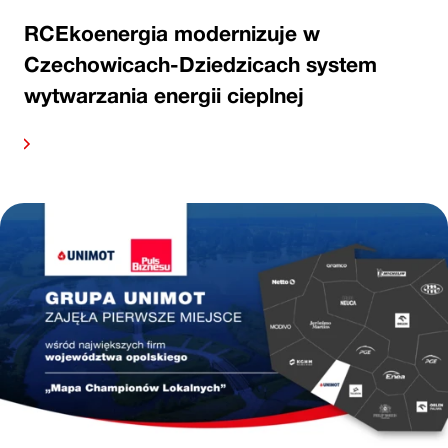
RCEkoenergia modernizuje w
Czechowicach-Dziedzicach system
wytwarzania energii cieplnej
alej