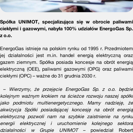
Spółka UNIMOT, specjalizująca się w obrocie paliwami
ciekłymi i gazowymi, nabyła 100% udziałów EnergoGas Sp.
z o.o.
EnergoGas istnieje na polskim rynku od 1995 r. Przedmiotem
jej działalności jest m.in. handel energią elektryczną oraz
gazem ziemnym. Spółka posiada koncesje na obrót energią
elektryczną (OEE), paliwami gazowymi (OPG) oraz paliwami
ciekłymi (OPC) – ważne do 31 grudnia 2030 r.
–
Wierzymy, że przejęcie EnergoGas Sp. z o.o. będzi
kolejnym ważnym krokiem na ścieżce rozwoju naszej spółki
jako podmiotu multienergetycznego. Mamy nadzieję, że
akwizycja Spółki posiadającej koncesję na obrót energią
elektryczną pozwoli nam na szybkie zaistnienie na rynku
energii elektrycznej i uruchomienie kolejnego sektora
działalności w Grupie UNIMOT
– powiedział Robert