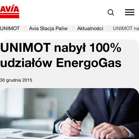
Szukaj
comm
UNIMOT
Avia Stacja Paliw
Aktualności
UNIMOT na
UNIMOT nabył 100%
udziałów EnergoGas
30 grudnia 2015