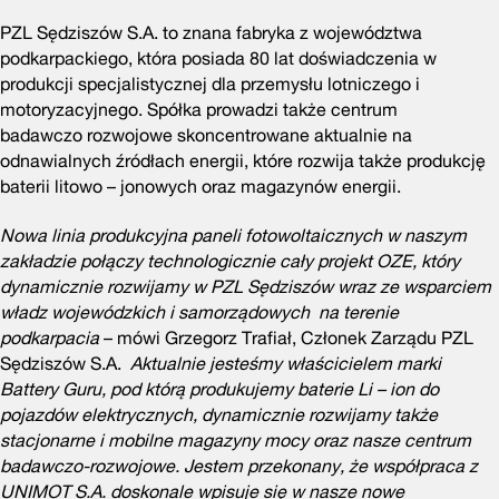
PZL Sędziszów S.A. to znana fabryka z województwa
podkarpackiego, która posiada 80 lat doświadczenia w
produkcji specjalistycznej dla przemysłu lotniczego i
motoryzacyjnego. Spółka prowadzi także centrum
badawczo rozwojowe skoncentrowane aktualnie na
odnawialnych źródłach energii, które rozwija także produkcję
baterii litowo – jonowych oraz magazynów energii.
Nowa linia produkcyjna paneli fotowoltaicznych w naszym
zakładzie połączy technologicznie cały projekt OZE, który
dynamicznie rozwijamy w PZL Sędziszów wraz ze wsparciem
władz wojewódzkich i samorządowych na terenie
podkarpacia
– mówi Grzegorz Trafiał, Członek Zarządu PZL
Sędziszów S.A.
Aktualnie jesteśmy właścicielem marki
Battery Guru, pod którą produkujemy baterie Li – ion do
pojazdów elektrycznych, dynamicznie rozwijamy także
stacjonarne i mobilne magazyny mocy oraz nasze centrum
badawczo-rozwojowe. Jestem przekonany, że współpraca z
UNIMOT S.A. doskonale wpisuje się w nasze nowe