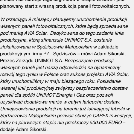
planowany start z własną produkcja paneli fotowoltaicznych.
W przeciągu 9 miesięcy planujemy uruchomienie produkcji
własnych paneli fotowoltaicznych, które będą sprzedawane
pod marką AVIA Solar. Dedykowana do tego zadania linia
produkcyjna, którą sfinansuje UNIMOT S.A. zostanie
zlokalizowana w Sędziszowie Małopolskim
w zakładzie
produkcyjnym firmy PZL Sędziszów – mówi Adam Sikorski,
Prezes Zarządu UNIMOT S.A.
Rozpoczęcie produkcji
własnych paneli jest naszą odpowiedzią na dynamiczny
rozwój tego rynku w Polsce oraz sukces projektu AVIA Solar,
który uruchomiliśmy w maju bieżącego roku. Posiadanie
własnej linii produkcyjnej zwiększy bezpieczeństwo dostaw
paneli dla spółki UNIMOT Energia i Gaz
oraz pozwoli
uzyskiwać dodatkowe marże w całym łańcuchu dostaw.
Umiejscowienie produkcji na terenie już istniejącej fabryki w
Sędziszowie Małopolskim pozwoli obniżyć CAPEX inwestycji,
który na pierwszym etapie nie przekroczy 500.000 EURO
–
dodaje Adam Sikorski.