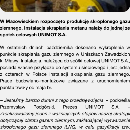
W Mazowieckiem rozpoczęto produkcję skroplonego gazu
ziemnego. Instalacja skraplania metanu należy do jednej ze
spółek celowych UNIMOT S.A.
W ostatnich dniach października dokonano wykroplenia w
punkcie skraplania gazu ziemnego w Uniszkach Zawadzkich
k. Mławy. Instalacja, należąca do spółki celowej UNIMOT S.A.,
posiada własne przyłącze do systemu sieciowego i jest jedną
z czterech w Polsce instalacji skraplania gazu ziemnego.
Prace budowlano-montażowe związane z uruchomieniem
punktu trwały od maja br.
– Jesteśmy bardzo dumni z tego przedsięwzięcia
– podkreśl
Przemysław Podgórski, Prezes UNIMOT S.A.
–
Zrealizowaliśmy jeden z ważniejszych etapów naszej strategii
dotyczącej obrotu gazem ziemnym, zakładającej wytwarzanie
skroplonego gazu ziemnego (LNG) w celu gazyfikacji tzw.