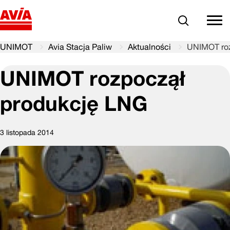
Szukaj
comm
UNIMOT
Avia Stacja Paliw
Aktualności
UNIMOT roz
UNIMOT rozpoczął
produkcję LNG
3 listopada 2014