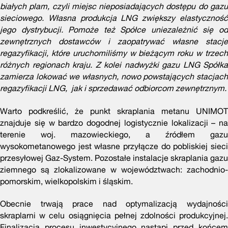
białych plam, czyli miejsc nieposiadających dostępu do gazu
sieciowego. Własna produkcja LNG zwiększy elastyczność
jego dystrybucji. Pomoże też Spółce uniezależnić się od
zewnętrznych dostawców i zaopatrywać własne stacje
regazyfikacji, które uruchomiliśmy w bieżącym roku w trzech
różnych regionach kraju. Z kolei nadwyżki gazu LNG Spółka
zamierza lokować we własnych, nowo powstających stacjach
regazyfikacji LNG, jak i sprzedawać odbiorcom zewnętrznym.
Warto podkreślić, że punkt skraplania metanu UNIMOT
znajduje się w bardzo dogodnej logistycznie lokalizacji – na
terenie woj. mazowieckiego, a źródłem gazu
wysokometanowego jest własne przyłącze do pobliskiej sieci
przesyłowej Gaz-System. Pozostałe instalacje skraplania gazu
ziemnego są zlokalizowane w województwach: zachodnio-
pomorskim, wielkopolskim i śląskim.
Obecnie trwają prace nad optymalizacją wydajności
skraplarni w celu osiągnięcia pełnej zdolności produkcyjnej.
Finalizacja procesu inwestycyjnego nastąpi przed końcem