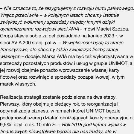
–
Nie oznacza to, że rezygnujemy z rozwoju hurtu paliwowego.
Wręcz przeciwnie – w kolejnych latach chcemy istotnie
zwiększyć wolumeny sprzedaży między innymi dzięki
dynamicznemu rozwojowi sieci AVIA
– mówi Maciej Szozda.
Grupa stawia sobie za cel posiadanie na koniec 2023 r. w
sieci AVIA 200 stacji paliw. –
W większości będą to stacje
franczyzowe, ale chcemy także zwiększyć liczbę stacji
własnych
– dodaje. Marka AVIA ma być też wykorzystywana w
sprzedaży pozostałych produktów i usług w grupie UNIMOT, a
jej rozwój obejmie ponadto wprowadzenie własnej karty
flotowej oraz rozwinięcie sprzedaży pozapaliwowej, w tym
marek własnych.
Realizacja strategii zostanie podzielona na dwa etapy.
Pierwszy, który obejmuje bieżący rok, to reorganizacja i
optymalizacja biznesu, w ramach której UNIMOT będzie
podejmował szereg działań obniżających koszty operacyjne o
9,5%, czyli o ok. 10 mln zł. –
Rok 2018 pod kątem wyników
finansowych niewątpliwie będzie dla nas trudny, ale w