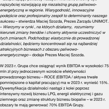
najszybciej rozwijającą się niezależną grupą paliwowo-
energetyczną w regionie. Wiarygodność, innowacyjne
podejście oraz profesjonalny zespół to determinanty naszego
sukcesu
– stwierdza Maciej Szozda, Prezes Zarządu UNIMOT.
–
Wierzymy w rynki , na których działamy, rozumiemy
kierunek zmiany trendów i chcemy aktywnie uczestniczyć w
tych zmianach
.
Podchodząc elastycznie do prowadzonej
działalności, będziemy koncentrowali się na najbardziej
atrakcyjnych biznesach z obszaru paliwowo-
energetycznego
– dodaje Prezes Maciej Szozda.
W 2023 r. Grupa chce osiągnąć wynik EBITDA w wysokości 75
mln zł przy jednoczesnym wzroście efektywności
prowadzonego biznesu – ROCE (EBITDA / aktywa trwałe
pomniejszone o kapitał pracujący) ma w 2023 r. wynieść 15%.
Dywersyfikacja działalności nastąpi z kolei poprzez
intensywny rozwój biznesu LPG, energii elektrycznej i gazu
ziemnego oraz zmianę struktury biznesu biopaliw – w 2023 r.
obszary te mają generować 70% EBITDA Grupy.