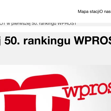
Mapa stacji
O nas
T w pierwszej 50. rankingu WPROST
 50. rankingu WPRO