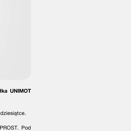
ółka UNIMOT
dziesiątce.
 WPROST. Pod