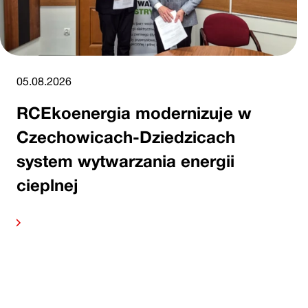
05.08.2026
RCEkoenergia modernizuje w
Czechowicach-Dziedzicach
system wytwarzania energii
cieplnej
Czytaj 
alej