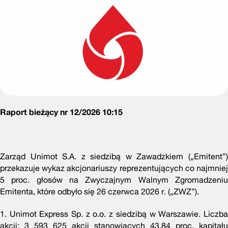
Raport bieżący nr 12/2026 10:15
Zarząd Unimot S.A. z siedzibą w Zawadzkiem („Emitent”)
przekazuje wykaz akcjonariuszy reprezentujących co najmniej
5 proc. głosów na Zwyczajnym Walnym Zgromadzeniu
Emitenta, które odbyło się 26 czerwca 2026 r. („ZWZ”).
1. Unimot Express Sp. z o.o. z siedzibą w Warszawie. Liczba
akcji: 3 593 625 akcji stanowiących 43,84 proc. kapitału