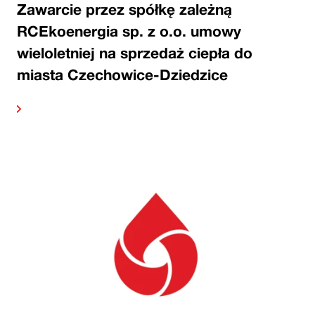
Zawarcie przez spółkę zależną
RCEkoenergia sp. z o.o. umowy
wieloletniej na sprzedaż ciepła do
miasta Czechowice-Dziedzice
alej