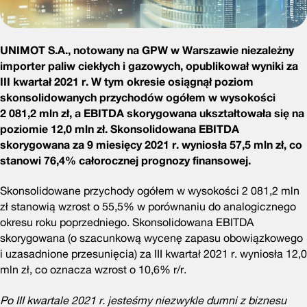
UNIMOT S.A., notowany na GPW w Warszawie niezależny
importer paliw ciekłych i gazowych, opublikował wyniki za
III kwartał 2021 r.
W tym okresie osiągnął poziom
skonsolidowanych przychodów ogółem w wysokości
2 081,2 mln zł, a EBITDA skorygowana ukształtowała się na
poziomie 12,0 mln zł. Skonsolidowana EBITDA
skorygowana za 9 miesięcy 2021 r. wyniosła 57,5 mln zł, co
stanowi 76,4% całorocznej prognozy finansowej.
Skonsolidowane przychody ogółem w wysokości 2 081,2 mln
zł stanowią wzrost o 55,5% w porównaniu do analogicznego
okresu roku poprzedniego. Skonsolidowana EBITDA
skorygowana (o szacunkową wycenę zapasu obowiązkowego
i uzasadnione przesunięcia) za III kwartał 2021 r. wyniosła 12,0
mln zł, co oznacza wzrost o 10,6% r/r.
Po III kwartale 2021 r. jesteśmy niezwykle dumni z biznesu