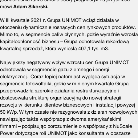
mówi
Adam Sikorski.
W III kwartale 2021 r. Grupa UNIMOT wciąż działała w
otoczeniu dynamicznie rosnących cen rynkowych produktów.
Mimo to, w segmencie paliw płynnych, gdzie wyraźnie wzrosła
kapitałochłonność biznesu – Grupa odnotowała rekordową
kwartalną sprzedaż, która wyniosła 407,1 tys. m3.
Największy negatywny wpływ wzrostu cen Grupa UNIMOT
odnotowała w segmencie gazu ziemnego i energii
elektrycznej. Coraz lepiej natomiast wygląda sytuacja w
segmencie fotowoltaiki, gdzie w minionym kwartale Grupa
przeprowadziła szerokie działania restrukturyzacyjne i
dostosowała strukturę organizacyjną do nowej strategii
rozwoju w kierunku klientów biznesowych i instalacji powyżej
50 kWp. W tym czasie nie rezygnowała z działań rozwojowych
nawiązując także współpracę z dwoma amerykańskimi
firmami – podpisując porozumienie o współpracy z NuScale
Power dotyczące roli UNIMOT jako konsultanta w obszarze