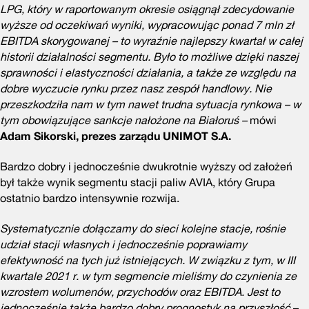
LPG, który w raportowanym okresie osiągnął zdecydowanie
wyższe od oczekiwań wyniki, wypracowując ponad 7 mln zł
EBITDA skorygowanej – to wyraźnie najlepszy kwartał w całej
historii działalności segmentu. Było to możliwe dzięki naszej
sprawności i elastyczności działania, a także ze względu na
dobre wyczucie rynku przez nasz zespół handlowy. Nie
przeszkodziła nam w tym nawet trudna sytuacja rynkowa – w
tym obowiązujące sankcje nałożone na Białoruś –
mówi
Adam Sikorski, prezes zarządu UNIMOT S.A.
Bardzo dobry i jednocześnie dwukrotnie wyższy od założeń
był także wynik segmentu stacji paliw AVIA, który Grupa
ostatnio bardzo intensywnie rozwija.
Systematycznie dołączamy do sieci kolejne stacje, rośnie
udział stacji własnych i jednocześnie poprawiamy
efektywność na tych już istniejących. W związku z tym, w III
kwartale 2021 r. w tym segmencie mieliśmy do czynienia ze
wzrostem wolumenów, przychodów oraz EBITDA. Jest to
jednocześnie także bardzo dobry prognostyk na przyszłość
–