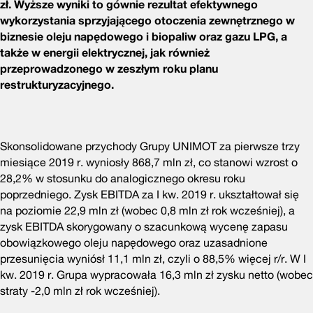
zł. Wyższe wyniki to gównie rezultat efektywnego
wykorzystania sprzyjającego otoczenia zewnętrznego w
biznesie oleju napędowego i biopaliw oraz gazu LPG, a
także w energii elektrycznej, jak również
przeprowadzonego w zeszłym roku planu
restrukturyzacyjnego.
Skonsolidowane przychody Grupy UNIMOT za pierwsze trzy
miesiące 2019 r. wyniosły 868,7 mln zł, co stanowi wzrost o
28,2% w stosunku do analogicznego okresu roku
poprzedniego. Zysk EBITDA za I kw. 2019 r. ukształtował się
na poziomie 22,9 mln zł (wobec 0,8 mln zł rok wcześniej), a
zysk EBITDA skorygowany o szacunkową wycenę zapasu
obowiązkowego oleju napędowego oraz uzasadnione
przesunięcia wyniósł 11,1 mln zł, czyli o 88,5% więcej r/r. W I
kw. 2019 r. Grupa wypracowała 16,3 mln zł zysku netto (wobec
straty -2,0 mln zł rok wcześniej).