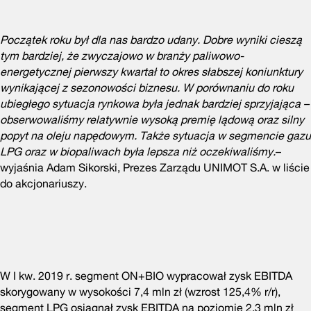
Początek roku był dla nas bardzo udany. Dobre wyniki cieszą
tym bardziej, że zwyczajowo w branży paliwowo-
energetycznej pierwszy kwartał to okres słabszej koniunktury
wynikającej z sezonowości biznesu. W porównaniu do roku
ubiegłego sytuacja rynkowa była jednak bardziej sprzyjająca –
obserwowaliśmy relatywnie wysoką premię lądową oraz silny
popyt na oleju napędowym. Także sytuacja w segmencie gazu
LPG oraz w biopaliwach była lepsza niż oczekiwaliśmy.
–
wyjaśnia Adam Sikorski, Prezes Zarządu UNIMOT S.A. w liście
do akcjonariuszy.
W I kw. 2019 r. segment ON+BIO wypracował zysk EBITDA
skorygowany w wysokości 7,4 mln zł (wzrost 125,4% r/r),
segment LPG osiągnął zysk EBITDA na poziomie 2,3 mln zł