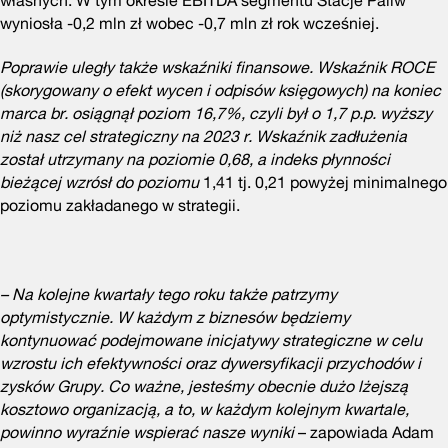
wyniosła -0,2 mln zł wobec -0,7 mln zł rok wcześniej.
Poprawie uległy także wskaźniki finansowe. Wskaźnik ROCE
(skorygowany o efekt wycen i odpisów księgowych) na koniec
marca br. osiągnął poziom 16,7%, czyli był o 1,7 p.p. wyższy
niż nasz cel strategiczny na 2023 r. Wskaźnik zadłużenia
został utrzymany na poziomie 0,68, a indeks płynności
bieżącej wzrósł do poziomu
1,41 tj. 0,21 powyżej minimalnego
poziomu zakładanego w strategii.
–
Na kolejne kwartały tego roku także patrzymy
optymistycznie. W każdym z biznesów będziemy
kontynuować podejmowane inicjatywy strategiczne w celu
wzrostu ich efektywności oraz dywersyfikacji przychodów i
zysków Grupy. Co ważne, jesteśmy obecnie dużo lżejszą
kosztowo organizacją, a to, w każdym kolejnym kwartale,
powinno wyraźnie wspierać nasze wyniki
– zapowiada Adam