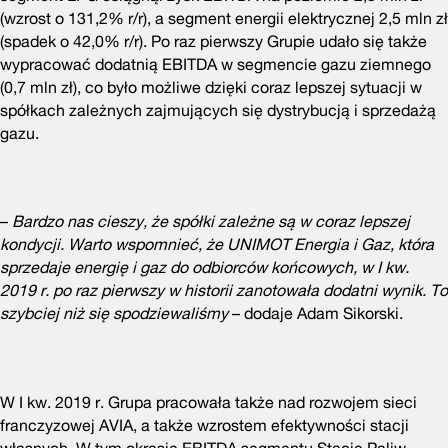
(wzrost o 131,2% r/r), a segment energii elektrycznej 2,5 mln zł
(spadek o 42,0% r/r). Po raz pierwszy Grupie udało się także
wypracować dodatnią EBITDA w segmencie gazu ziemnego
(0,7 mln zł), co było możliwe dzięki coraz lepszej sytuacji w
spółkach zależnych zajmujących się dystrybucją i sprzedażą
gazu.
–
Bardzo nas cieszy, że spółki zależne są w coraz lepszej
kondycji. Warto wspomnieć, że UNIMOT Energia i Gaz, która
sprzedaje energię i gaz do odbiorców końcowych, w I kw.
2019 r. po raz pierwszy w historii zanotowała dodatni wynik. To
szybciej niż się spodziewaliśmy
– dodaje Adam Sikorski.
W I kw. 2019 r. Grupa pracowała także nad rozwojem sieci
franczyzowej AVIA, a także wzrostem efektywności stacji
własnych. W tym okresie EBITDA segmentu Stacje Paliw