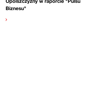
Opolszczyzny w raporcie "Pulsu
Biznesu"
alej