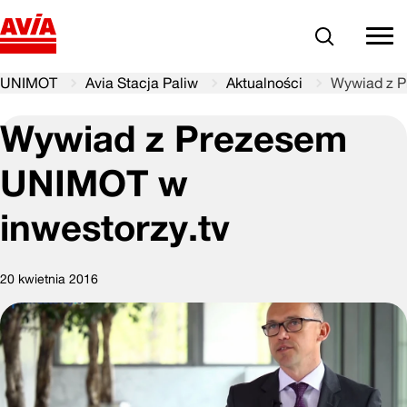
Szukaj
comm
UNIMOT
Avia Stacja Paliw
Aktualności
Wywiad z P
Wywiad z Prezesem
UNIMOT w
inwestorzy.tv
20 kwietnia 2016