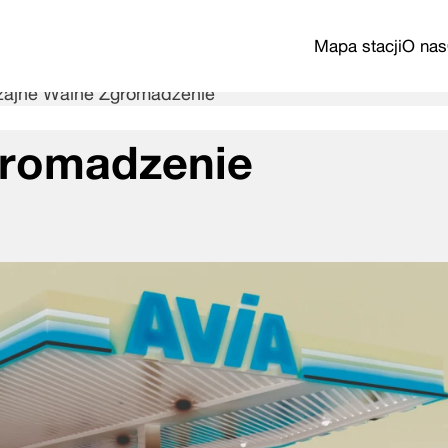
Mapa stacji
O nas
ajne Walne Zgromadzenie
gromadzenie