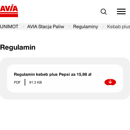
Szukaj
comm
UNIMOT
AVIA Stacja Paliw
Regulaminy
Kebab plus
Regulamin
Regulamin kebeb plus Pepsi za 15,98 zł
Pobierz
PDF
91.3 KB