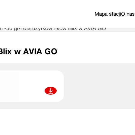
Mapa stacji
O nas
 -50 gr/l dla użytkowników Blix w AVIA GO
Blix w AVIA GO
Pobierz