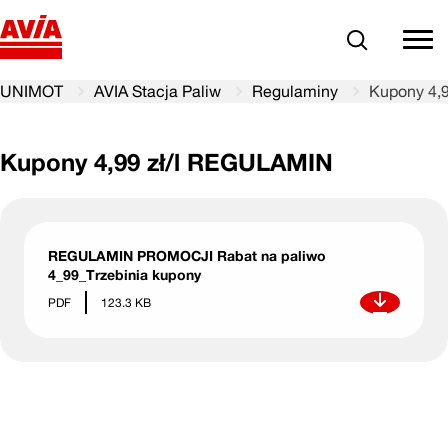
Szukaj
comm
UNIMOT
AVIA Stacja Paliw
Regulaminy
Kupony 4,
Kupony 4,99 zł/l REGULAMIN
REGULAMIN PROMOCJI Rabat na paliwo
4_99_Trzebinia kupony
Pobierz
PDF
123.3 KB