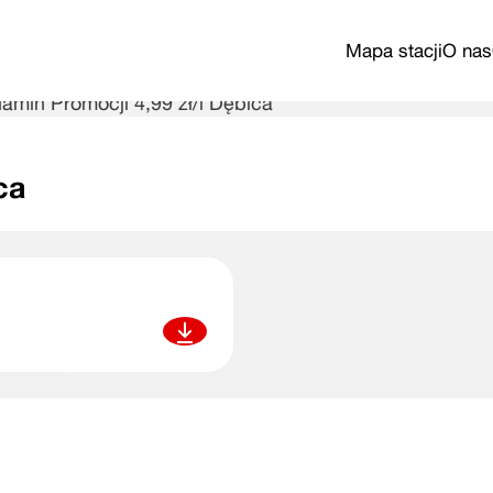
Mapa stacji
O nas
amin Promocji 4,99 zł/l Dębica
ca
Pobierz