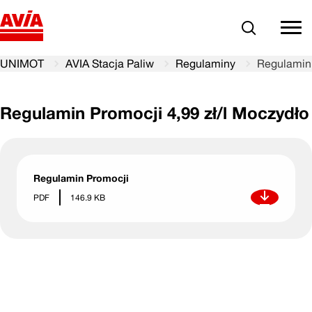
Szukaj
comm
UNIMOT
AVIA Stacja Paliw
Regulaminy
Regulamin 
Regulamin Promocji 4,99 zł/l Moczydło
Regulamin Promocji
Pobierz
PDF
146.9 KB