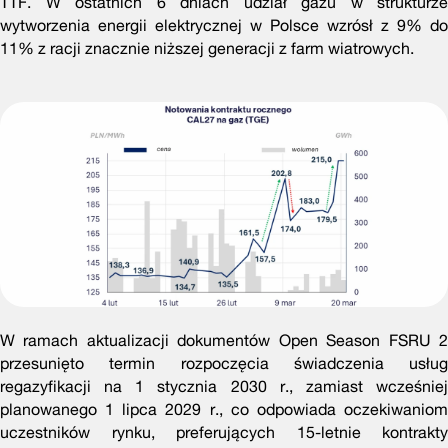
TTF. W ostatnich 6 dniach udział gazu w strukturze
wytworzenia energii elektrycznej w Polsce wzrósł z 9% do
11% z racji znacznie niższej generacji z farm wiatrowych.
W ramach aktualizacji dokumentów Open Season FSRU 2
przesunięto termin rozpoczęcia świadczenia usług
regazyfikacji na 1 stycznia 2030 r., zamiast wcześniej
planowanego 1 lipca 2029 r., co odpowiada oczekiwaniom
uczestników rynku, preferujących 15‑letnie kontrakty