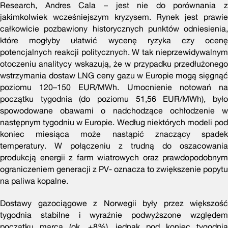
Research, Andres Cala – jest nie do porównania z
jakimkolwiek wcześniejszym kryzysem. Rynek jest prawie
całkowicie pozbawiony historycznych punktów odniesienia,
które mogłyby ułatwić wycenę ryzyka czy ocenę
potencjalnych reakcji politycznych. W tak nieprzewidywalnym
otoczeniu analitycy wskazują, że w przypadku przedłużonego
wstrzymania dostaw LNG ceny gazu w Europie mogą sięgnąć
poziomu 120–150 EUR/MWh. Umocnienie notowań na
początku tygodnia (do poziomu 51,56 EUR/MWh), było
spowodowane obawami o nadchodzące ochłodzenie w
następnym tygodniu w Europie. Według niektórych modeli pod
koniec miesiąca może nastąpić znaczący spadek
temperatury. W połączeniu z trudną do oszacowania
produkcją energii z farm wiatrowych oraz prawdopodobnym
ograniczeniem generacji z PV- oznacza to zwiększenie popytu
na paliwa kopalne.
Dostawy gazociągowe z Norwegii były przez większość
tygodnia stabilne i wyraźnie podwyższone względem
początku marca (ok. +8%), jednak pod koniec tygodnia