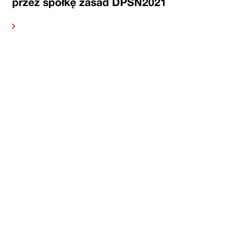
przez spółkę zasad DPSN2021
alej