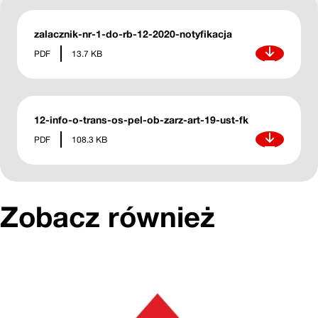
zalacznik-nr-1-do-rb-12-2020-notyfikacja
Pobierz
PDF
13.7 KB
12-info-o-trans-os-pel-ob-zarz-art-19-ust-fk
Pobierz
PDF
108.3 KB
Zobacz również