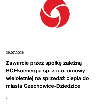
29.07.2026
Zawarcie przez spółkę zależną
RCEkoenergia sp. z o.o. umowy
wieloletniej na sprzedaż ciepła do
miasta Czechowice-Dziedzice
alej