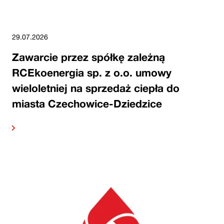
29.07.2026
Zawarcie przez spółkę zależną
RCEkoenergia sp. z o.o. umowy
wieloletniej na sprzedaż ciepła do
miasta Czechowice-Dziedzice
alej