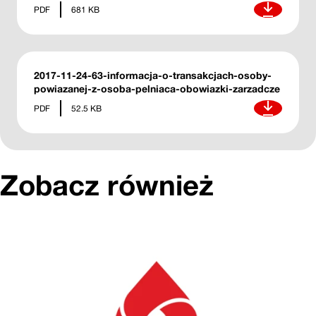
Pobierz
PDF
681 KB
2017-11-24-63-informacja-o-transakcjach-osoby-
powiazanej-z-osoba-pelniaca-obowiazki-zarzadcze
Pobierz
PDF
52.5 KB
Zobacz również