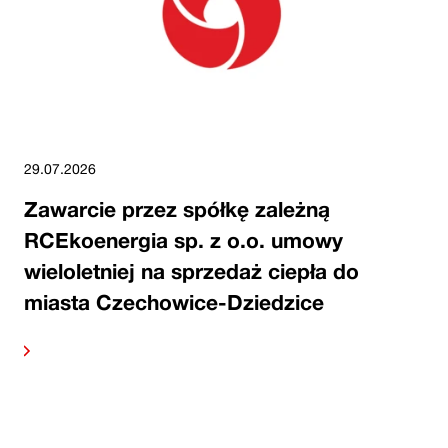
29.07.2026
Zawarcie przez spółkę zależną
RCEkoenergia sp. z o.o. umowy
wieloletniej na sprzedaż ciepła do
miasta Czechowice-Dziedzice
alej