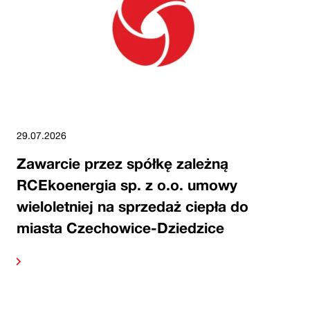
29.07.2026
Zawarcie przez spółkę zależną
RCEkoenergia sp. z o.o. umowy
wieloletniej na sprzedaż ciepła do
miasta Czechowice-Dziedzice
alej