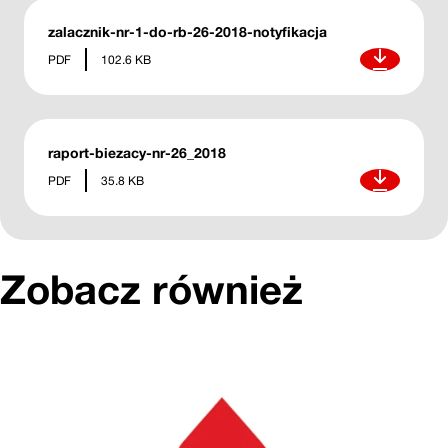
zalacznik-nr-1-do-rb-26-2018-notyfikacja
Pobierz
PDF
102.6 KB
raport-biezacy-nr-26_2018
Pobierz
PDF
35.8 KB
Zobacz również