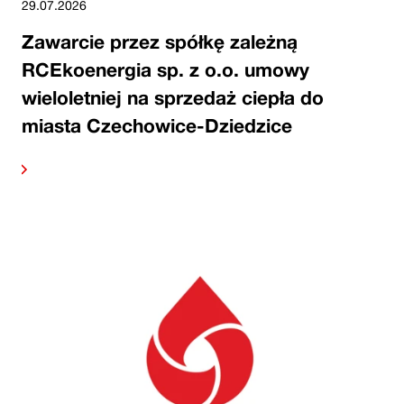
29.07.2026
Zawarcie przez spółkę zależną
RCEkoenergia sp. z o.o. umowy
wieloletniej na sprzedaż ciepła do
miasta Czechowice-Dziedzice
alej