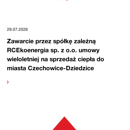
29.07.2026
Zawarcie przez spółkę zależną
RCEkoenergia sp. z o.o. umowy
wieloletniej na sprzedaż ciepła do
miasta Czechowice-Dziedzice
alej