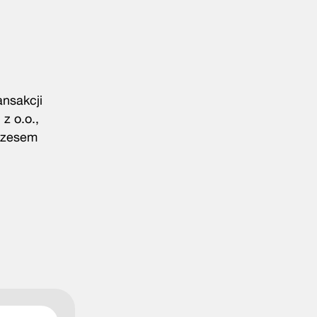
ansakcji
z o.o.,
ezesem