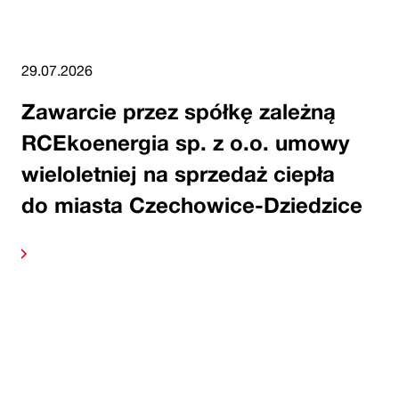
29.07.2026
Zawarcie przez spółkę zależną
RCEkoenergia sp. z o.o. umowy
wieloletniej na sprzedaż ciepła
do miasta Czechowice-Dziedzice
alej
Czytaj 