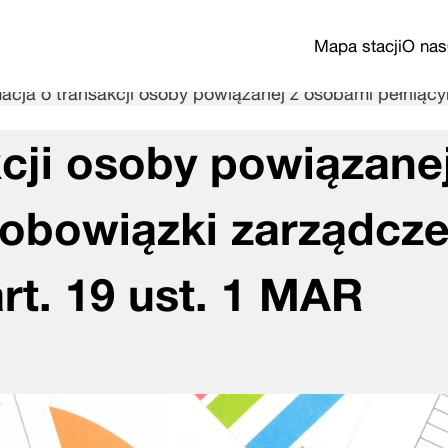
Mapa stacji
O nas
macja o transakcji osoby powiązanej z osobami pełniący
cji osoby powiązanej
obowiązki zarządcze
rt. 19 ust. 1 MAR