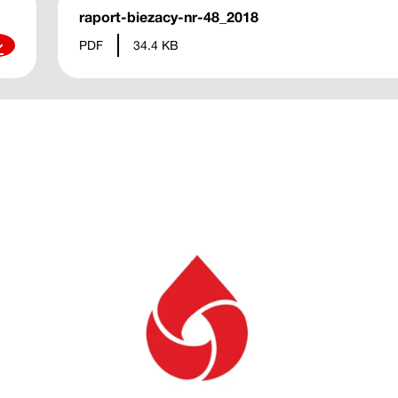
raport-biezacy-nr-48_2018
ierz
PDF
34.4 KB