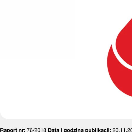
Raport nr:
76/2018
Data i godzina publikacji:
20.11.20