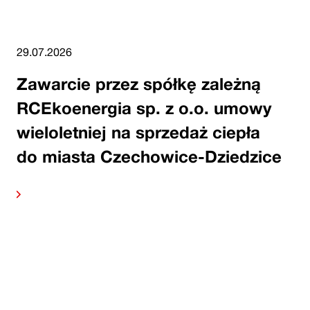
29.07.2026
Zawarcie przez spółkę zależną
RCEkoenergia sp. z o.o. umowy
wieloletniej na sprzedaż ciepła
do miasta Czechowice-Dziedzice
alej
Czytaj 