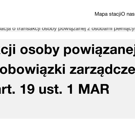
Mapa stacji
O nas
macja o transakcji osoby powiązanej z osobami pełniący
cji osoby powiązanej
obowiązki zarządcze
rt. 19 ust. 1 MAR