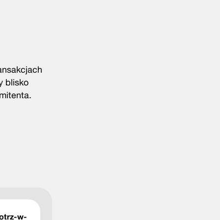
ransakcjach
 blisko
mitenta.
otrz-w-