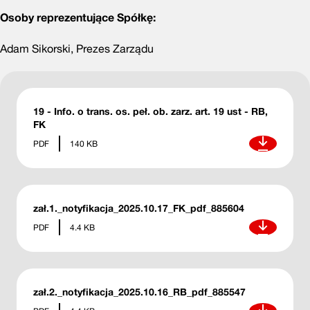
Osoby reprezentujące Spółkę:
Adam Sikorski, Prezes Zarządu
19 - Info. o trans. os. peł. ob. zarz. art. 19 ust - RB,
FK
Pobierz
PDF
140 KB
zał.1._notyfikacja_2025.10.17_FK_pdf_885604
Pobierz
PDF
4.4 KB
zał.2._notyfikacja_2025.10.16_RB_pdf_885547