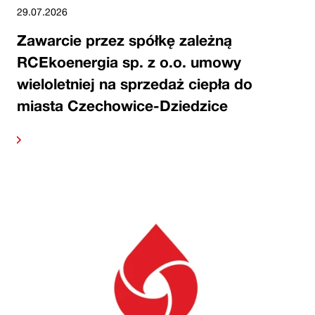
29.07.2026
Zawarcie przez spółkę zależną
RCEkoenergia sp. z o.o. umowy
wieloletniej na sprzedaż ciepła do
miasta Czechowice-Dziedzice
alej