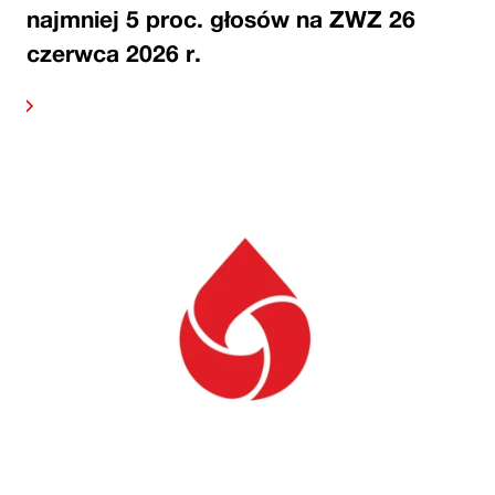
najmniej 5 proc. głosów na ZWZ 26
czerwca 2026 r.
alej