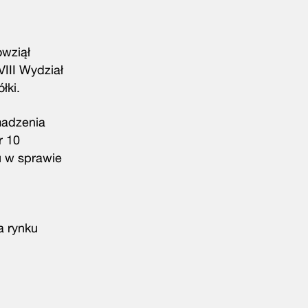
owziął
III Wydział
łki.
madzenia
r 10
u w sprawie
a rynku