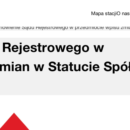
Mapa stacji
O nas
nowienie Sądu Rejestrowego w przedmiocie wpisu zmia
 Rejestrowego w
mian w Statucie Spó