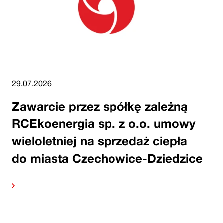
29.07.2026
Zawarcie przez spółkę zależną
RCEkoenergia sp. z o.o. umowy
wieloletniej na sprzedaż ciepła
do miasta Czechowice-Dziedzice
alej
Czytaj 