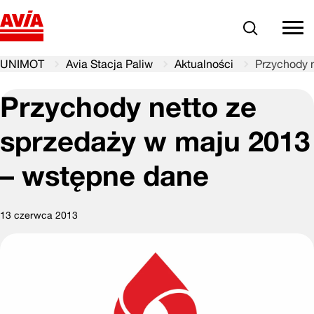
Szukaj
comm
UNIMOT
Avia Stacja Paliw
Aktualności
Przychody 
Przychody netto ze
sprzedaży w maju 2013
– wstępne dane
13 czerwca 2013