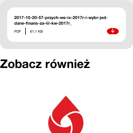
2017-10-20-57-przych-we-ix-2017r-i-wybr-jed-
dane-finans-za-iii-kw-2017r_
Pobierz
PDF
61.1 KB
Zobacz również