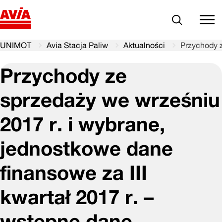
Szukaj
comm
UNIMOT
Avia Stacja Paliw
Aktualności
Przychody z
Przychody ze
sprzedaży we wrześniu
2017 r. i wybrane,
jednostkowe dane
finansowe za III
kwartał 2017 r. –
wstępne dane