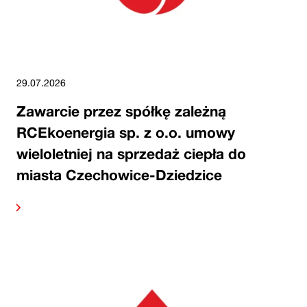
29.07.2026
Zawarcie przez spółkę zależną
RCEkoenergia sp. z o.o. umowy
wieloletniej na sprzedaż ciepła do
miasta Czechowice-Dziedzice
alej