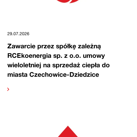
29.07.2026
Zawarcie przez spółkę zależną
RCEkoenergia sp. z o.o. umowy
wieloletniej na sprzedaż ciepła do
miasta Czechowice-Dziedzice
alej