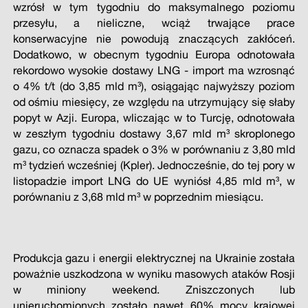
wzrósł w tym tygodniu do maksymalnego poziomu
przesyłu, a nieliczne, wciąż trwające prace
konserwacyjne nie powodują znaczących zakłóceń.
Dodatkowo, w obecnym tygodniu Europa odnotowała
rekordowo wysokie dostawy LNG -
import ma wzrosnąć
o 4% t/t (do 3,85 mld m³), osiągając najwyższy poziom
od ośmiu miesięcy, ze względu na utrzymujący się słaby
popyt w Azji. Europa, wliczając w to Turcję, odnotowała
w zeszłym tygodniu dostawy 3,67 mld m³ skroplonego
gazu, co oznacza spadek o 3% w porównaniu z 3,80 mld
m³ tydzień wcześniej (Kpler). Jednocześnie, do tej pory w
listopadzie import LNG do UE wyniósł 4,85 mld m³, w
porównaniu z 3,68 mld m³ w poprzednim miesiącu.
Produkcja gazu i energii elektrycznej na Ukrainie została
poważnie uszkodzona w wyniku masowych ataków Rosji
w miniony weekend. Zniszczonych lub
unieruchomionych zostało nawet 60% mocy krajowej