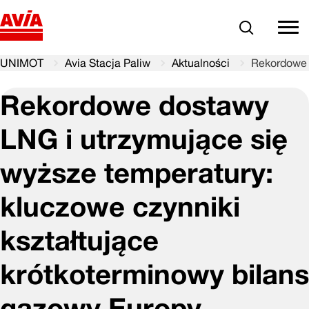
Szukaj
comm
UNIMOT
Avia Stacja Paliw
Aktualności
Rekordowe d
Rekordowe dostawy
LNG i utrzymujące się
wyższe temperatury:
kluczowe czynniki
kształtujące
krótkoterminowy bilans
gazowy Europy