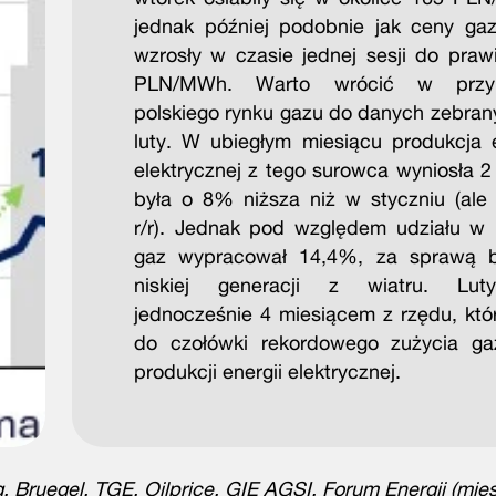
jednak później podobnie jak ceny ga
wzrosły w czasie jednej sesji do praw
PLN/MWh. Warto wrócić w przy
polskiego rynku gazu do danych zebran
luty. W ubiegłym miesiącu produkcja e
elektrycznej z tego surowca wyniosła 2
była o 8% niższa niż w styczniu (al
r/r). Jednak pod względem udziału w 
gaz wypracował 14,4%, za sprawą 
niskiej generacji z wiatru. Lut
jednocześnie 4 miesiącem z rzędu, który
do czołówki rekordowego zużycia g
produkcji energii elektrycznej.
 Bruegel, TGE, Oilprice, GIE AGSI, Forum Energii (mies