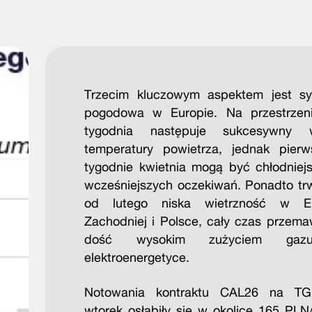
Trzecim kluczowym aspektem jest sy
pogodowa w Europie. Na przestrzen
tygodnia następuje sukcesywny w
temperatury powietrza, jednak pier
tygodnie kwietnia mogą być chłodniej
wcześniejszych oczekiwań. Ponadto tr
od lutego niska wietrzność w Eu
Zachodniej i Polsce, cały czas przema
dość wysokim zużyciem ga
elektroenergetyce.
Notowania kontraktu CAL26 na T
wtorek osłabiły się w okolice 165 PL