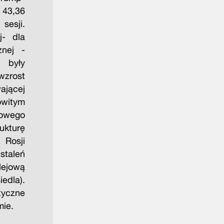
 43,36
sesji.
j- dla
znej -
były
wzrost
jącej
owitym
iowego
kturę
 Rosji
staleń
olejową
edla).
tyczne
mie.