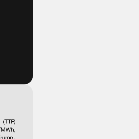
 (TTF)
R/MWh,
Trump-