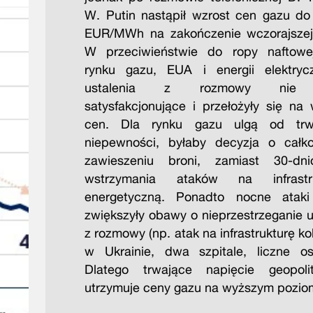
W. Putin nastąpił wzrost cen gazu do
EUR/MWh na zakończenie wczorajszej 
W przeciwieństwie do ropy naftowe
rynku gazu, EUA i energii elektryc
ustalenia z rozmowy nie 
satysfakcjonujące i przełożyły się na 
cen. Dla rynku gazu ulgą od trwa
niepewności, byłaby decyzja o całk
zawieszeniu broni, zamiast 30-dn
wstrzymania ataków na infrastru
energetyczną. Ponadto nocne ataki
zwiększyły obawy o nieprzestrzeganie u
z rozmowy (np. atak na infrastrukturę k
w Ukrainie, dwa szpitale, liczne osi
Dlatego trwające napięcie geopoli
utrzymuje ceny gazu na wyższym pozio