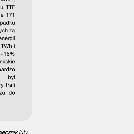
zu TTF
ie 171
padku
ych za
nergii
 TWh i
e +16%
miskie
bardzo
y był
 trafi
azu do
ięcznik luty