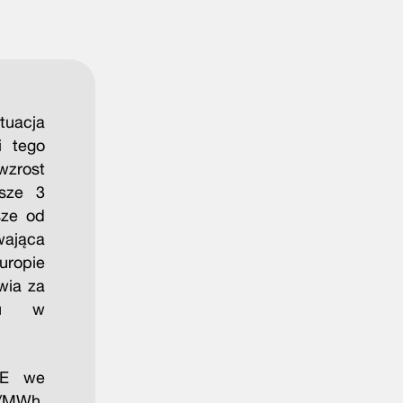
tuacja
i tego
zrost
wsze 3
sze od
wająca
ropie
wia za
zu w
GE we
N/MWh,