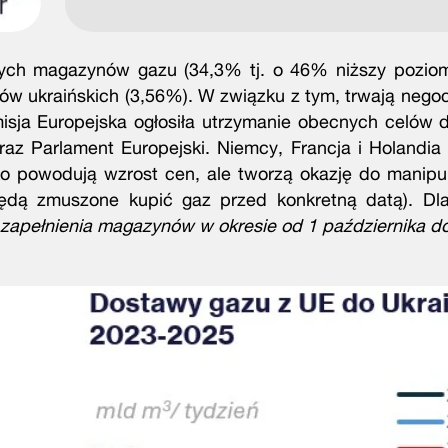
jnych magazynów gazu (34,3% tj. o 46% niższy poziom
ynów ukraińskich (3,56%). W związku z tym, trwają nego
sja Europejska ogłosiła utrzymanie obecnych celów d
az Parlament Europejski. Niemcy, Francja i Holandia
ko powodują wzrost cen, ale tworzą okazję do manipu
 będą zmuszone kupić gaz przed konkretną datą). Dl
zapełnienia magazynów w okresie od 1 października do