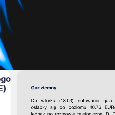
Gaz ziemny
Do wtorku (18.03) notowania gazu
osłabiły się do poziomu 40,76 EU
jednak po rozmowie telefonicznej D. 