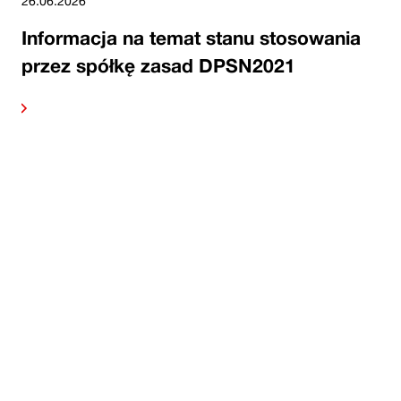
26.06.2026
Informacja na temat stanu stosowania
przez spółkę zasad DPSN2021
alej