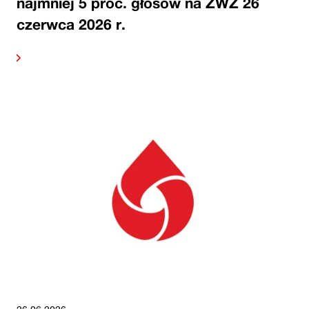
najmniej 5 proc. głosów na ZWZ 26
czerwca 2026 r.
alej