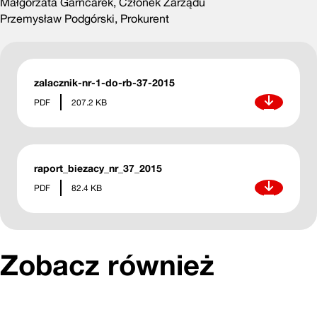
Małgorzata Garncarek, Członek Zarządu
Przemysław Podgórski, Prokurent
zalacznik-nr-1-do-rb-37-2015
Pobierz
PDF
207.2 KB
raport_biezacy_nr_37_2015
Pobierz
PDF
82.4 KB
Zobacz również