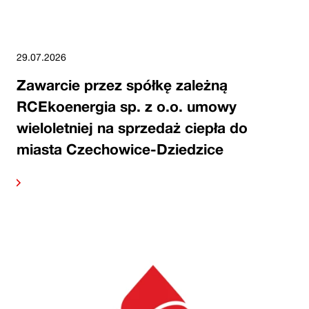
29.07.2026
Zawarcie przez spółkę zależną
RCEkoenergia sp. z o.o. umowy
wieloletniej na sprzedaż ciepła do
miasta Czechowice-Dziedzice
alej