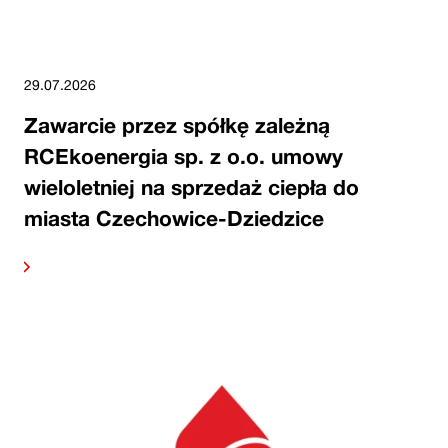
29.07.2026
Zawarcie przez spółkę zależną
RCEkoenergia sp. z o.o. umowy
wieloletniej na sprzedaż ciepła do
miasta Czechowice-Dziedzice
alej